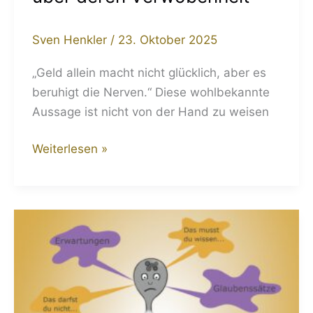
Sven Henkler
/
23. Oktober 2025
„Geld allein macht nicht glücklich, aber es
beruhigt die Nerven.“ Diese wohlbekannte
Aussage ist nicht von der Hand zu weisen
Weiterlesen »
Gewohnheitskleber
und
Freigeister
–
vom