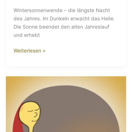
Wintersonnenwende – die längste Nacht
des Jahres. Im Dunkeln erwacht das Helle.
Die Sonne beendet den alten Jahreslauf
und erhebt
Weiterlesen »
Jahresendspurt:
Wenn
wir
der
Ruhe
hinterherrennen