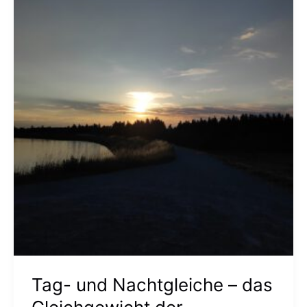
und
Nachtgleiche
–
das
Gleichgewicht
der
Gegensätze
Tag- und Nachtgleiche – das