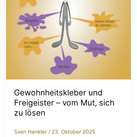
Mut,
sich
zu
lösen
Gewohnheitskleber und
Freigeister – vom Mut, sich
zu lösen
Sven Henkler
/
23. Oktober 2025