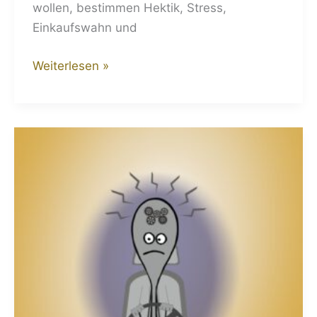
wollen, bestimmen Hektik, Stress,
Einkaufswahn und
Weiterlesen »
Tempolimit:
„Chill
mal
deine
Base“