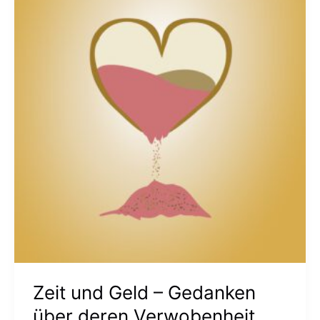
und
Geld
–
Gedanken
über
deren
Verwobenheit
Zeit und Geld – Gedanken
über deren Verwobenheit