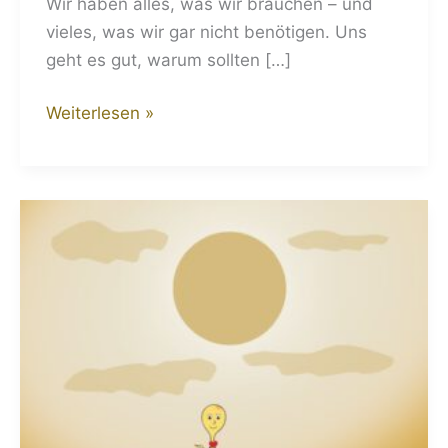
Wir haben alles, was wir brauchen – und
vieles, was wir gar nicht benötigen. Uns
geht es gut, warum sollten […]
Weiterlesen »
Unser
Lebenskahn
–
Sinnbild
für
Lebensreise
und
Freiheit