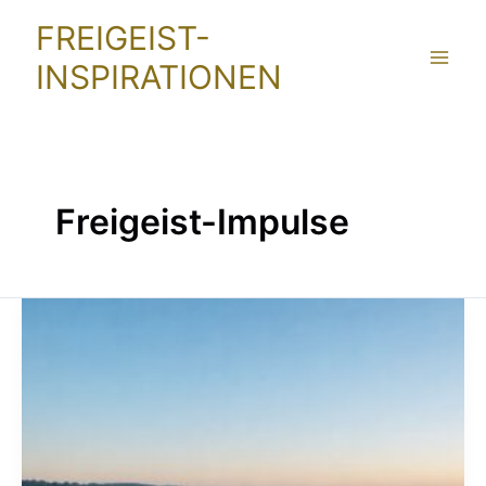
Zum
FREIGEIST-
Inhalt
INSPIRATIONEN
springen
Freigeist-Impulse
Vom
Wert
der
Leere