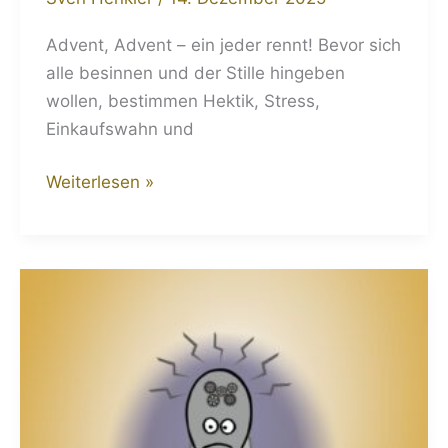
Advent, Advent – ein jeder rennt! Bevor sich
alle besinnen und der Stille hingeben
wollen, bestimmen Hektik, Stress,
Einkaufswahn und
Weiterlesen »
Tempolimit:
„Chill
mal
deine
Base“