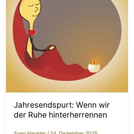
Ruhe
hinterherrennen
Jahresendspurt: Wenn wir
der Ruhe hinterherrennen
Sven Henkler
/
14. Dezember 2025