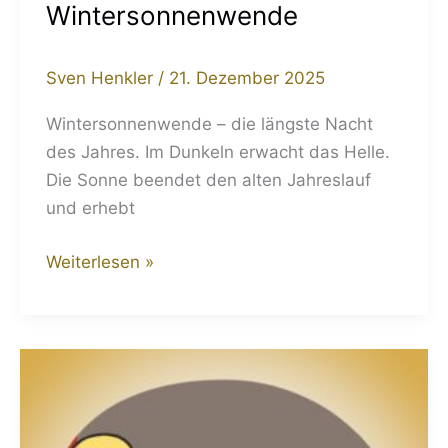
Wintersonnenwende
Sven Henkler
/
21. Dezember 2025
Wintersonnenwende – die längste Nacht
des Jahres. Im Dunkeln erwacht das Helle.
Die Sonne beendet den alten Jahreslauf
und erhebt
Weiterlesen »
Jahresendspurt:
Wenn
wir
der