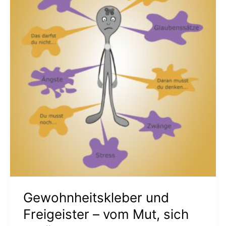
Freigeister
–
vom
Mut,
sich
zu
lösen
Gewohnheitskleber und
Freigeister – vom Mut, sich